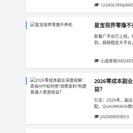
123456789q000
星宝视界零撸不
新看广平台已上线，
到，超级稳定大平台
提米除了拿平台的补贴
小成哥哥000285
2026零成本副
益？
引言：2026年，副
配。QuestMob
零门槛”的增收方式。.
ji02000003653