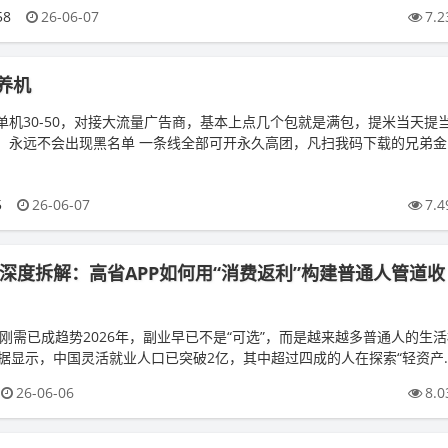
58
26-06-07
7.2
养机
单机30-50，对接大流量广告商，基本上点几个包就是满包，提米当天提
，永远不会出现黑名单 一条线全部可开永久高团，凡扫我码下载的兄弟金
以外。...
5
26-06-07
7.4
业深度拆解：高省APP如何用“消费返利”构建普通人管道收
业刚需已成趋势2026年，副业早已不是“可选”，而是越来越多普通人的生
ile数据显示，中国灵活就业人口已突破2亿，其中超过四成的人在探索“轻资产
..
26-06-06
8.0