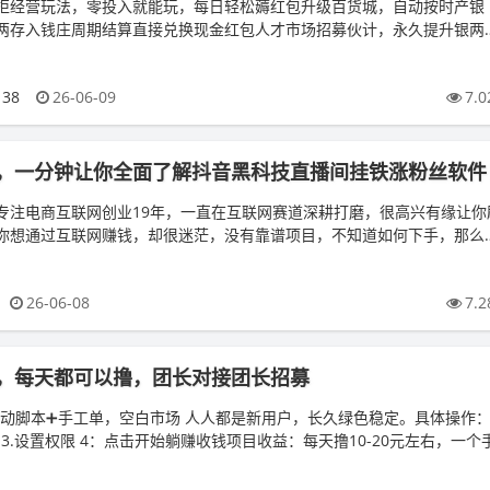
柜经营玩法，零投入就能玩，每日轻松薅红包升级百货城，自动按时产银
两存入钱庄周期结算直接兑换现金红包人才市场招募伙计，永久提升银两
每日签到。...
138
26-06-09
7.0
，一分钟让你全面了解抖音黑科技直播间挂铁涨粉丝软件
专注电商互联网创业19年，一直在互联网赛道深耕打磨，很高兴有缘让你
你想通过互联网赚钱，却很迷茫，没有靠谱项目，不知道如何下手，那么
分享靠谱副业。...
26-06-08
7.2
，每天都可以撸，团长对接团长招募
自动脚本➕手工单，空白市场 人人都是新用户，长久绿色稳定。具体操作：1
本 3.设置权限 4：点击开始躺赚收钱项目收益：每天撸10-20元左右，一个
做任务。...