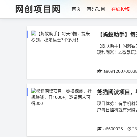
网创项目网
首页
首码项目
在线投稿
【蚂蚁助手】每
【蚁联助手】闪聚客二
现秒到账！2.微氪
每天提。...
a809120070003
熊猫阅读项目，零
项目优势：有手机就
户每日挂机就有米赚
万人平台，5元起提，
a6600023
26