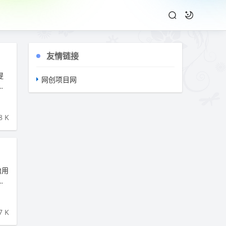
友情链接
提
网创项目网
润
8 K
撸用
，
7 K