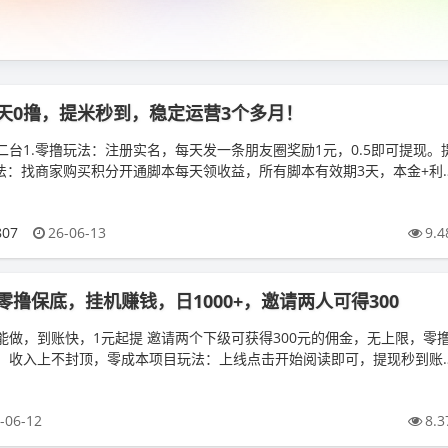
天0撸，提米秒到，稳定运营3个多月！
台1.零撸玩法：注册实名，每天发一条朋友圈奖励1元，0.5即可提现。
玩法：找商家购买积分开通脚本每天领收益，所有脚本有效期3天，本金+利
807
26-06-13
9.4
撸保底，挂机赚钱，日1000+，邀请两人可得300
能做，到账快，1元起提 邀请两个下级可获得300元的佣金，无上限，零
，收入上不封顶，零成本项目玩法：上线点击开始阅读即可，提现秒到账
提现无忧浏览器链接：h...
-06-12
8.3