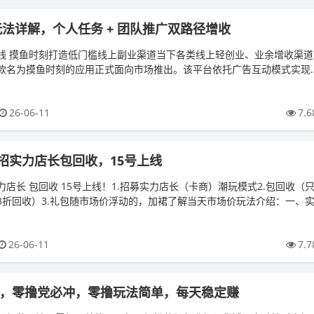
 玩法详解，个人任务 + 团队推广双路径增收
线 摸鱼时刻打造低门槛线上副业渠道当下各类线上轻创业、业余增收渠道
款名为摸鱼时刻的应用正式面向市场推出。该平台依托广告互动模式实现
日常零散时间参与平台任务。...
26-06-11
7.6
招实力店长包回收，15号上线
店长 包回收 15号上线！1.招募实力店长（卡商）潮玩模式2.包回收（
8折回收）3.礼包随市场价浮动的，加裙了解当天市场价玩法介绍：一、
获得2只萌宠）...
26-06-11
7.7
业街，零撸党必冲，零撸玩法简单，每天稳定赚