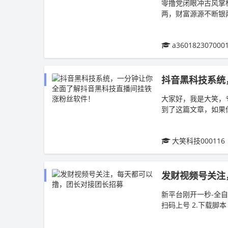
零撸党闭眼冲古风掌
两，财富源源不断银
出速度，收益越养越高
a360182307000
抖音黑科技系统
大家好，我是大笑，
到了这篇文章，如果
你关注我，我会不定时
大笑科技000116
发财视频号关注
新平台刚开一秒-全
扫码上号 2.下载脚
机登录后台可多号手动