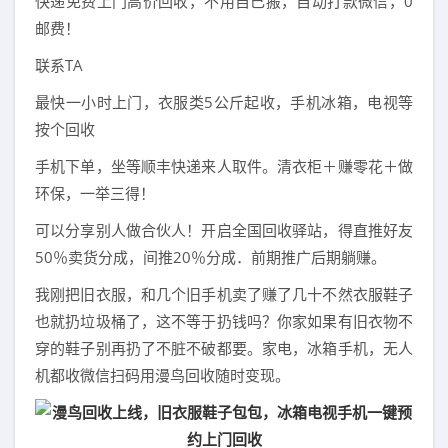
快递免费上门高价回收，不用自己搬，自动打款微信，0
邮费！
联系TA
最快一小时上门，衣服类5公斤起收，手机冰箱，电视等
按个回收
手机下单，坐等顺丰快递来人取件。清衣柜＋赚零花＋做
环保，一举三得！
可以分享别人做合伙人！开启全国回收驿站，得直推好友
50％卖货分成，间推20％分成．前期推广后期躺赚。
我刚把旧衣服，和几个旧手机卖了赚了几十不然衣服鞋子
也就扔垃圾桶了，这不等于扔钱吗？你家如果有旧衣物不
穿的鞋子别再扔了不脏不破都要。家电，冰箱手机，无人
机都收微信扫码用漫鸟回收随时变现。