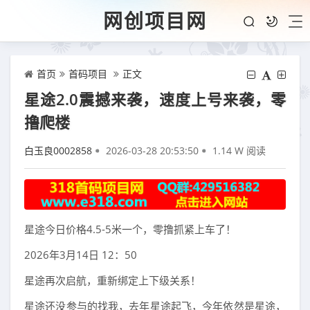
网创项目网
首页
首码项目
正文
星途2.0震撼来袭，速度上号来袭，零
撸爬楼
白玉良0002858
2026-03-28 20:53:50
1.14 W 阅读
星途今日价格4.5-5米一个，零撸抓紧上车了！
2026年3月14日 12：50
星途再次启航，重新绑定上下级关系！
星途还没参与的找我，去年星途起飞，今年依然是星途，