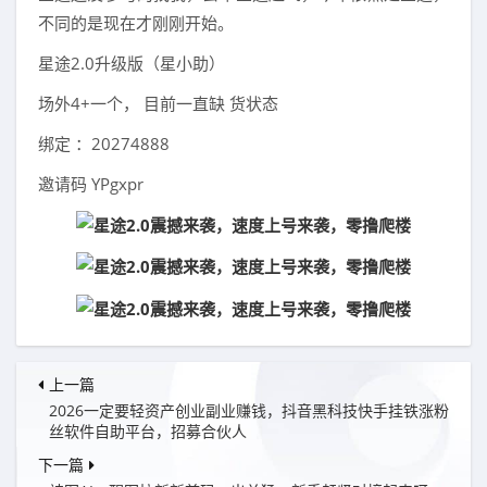
不同的是现在才刚刚开始。
星途2.0升级版（星小助）
场外4+一个， 目前一直缺 货状态
绑定 ：20274888
邀请码 YPgxpr
上一篇
2026一定要轻资产创业副业赚钱，抖音黑科技快手挂铁涨粉
丝软件自助平台，招募合伙人
下一篇