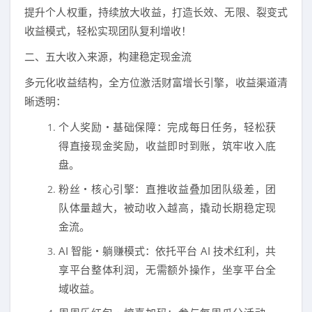
提升个人权重，持续放大收益，打造长效、无限、裂变式
收益模式，轻松实现团队复利增收！
二、五大收入来源，构建稳定现金流
多元化收益结构，全方位激活财富增长引擎，收益渠道清
晰透明：
个人奖励・基础保障：完成每日任务，轻松获
得直接现金奖励，收益即时到账，筑牢收入底
盘。
粉丝・核心引擎：直推收益叠加团队级差，团
队体量越大，被动收入越高，撬动长期稳定现
金流。
AI 智能・躺赚模式：依托平台 AI 技术红利，共
享平台整体利润，无需额外操作，坐享平台全
域收益。