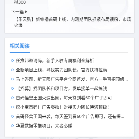
得300
下一篇
【乐云购】新零撸首码上线，内测期团队抓紧布局锁粉，市场
火爆
相关阅读
任推邦邀请码，新手入驻专属福利全解析
全新项目上线，寻找实力团队长，官方扶持拉满
马上答题，新无限广告平台全网首发，官方一手直招顶级代理，待遇拉满
【招募】找团队长和项目方，发单接单一起搞钱
首码怪兽王国火速出圈，每天签到看60个广子即可
挖小宝首码！广告零撸！对接实力团长待遇顶级！
首码怪兽王国来袭，每天签到看60个广告即可，还有探险模式出现
华夏数据零撸项目，来者必赚