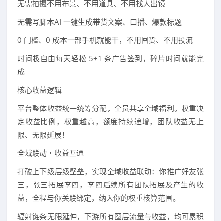
无需拍摄不用布景、不用道具、不用找人出镜
无需写脚本AI 一键生成带货文案、口播、爆款标题
0 门槛、0 成本一部手机就能干，不用囤货、不用投流
时间极自由每天轻松 5+1 条广告签到，碎片时间就能完
成
核心收益逻辑
平台整体收益统一统筹分配，全员共享全域福利。权重决
定收益比例，权重越高，额度持续递增，团队收益无上
限、无限延展！
全域联动・收益互通
打破上下级层级壁垒，实现全域收益联动：你推广好友张
三，张三拓展李四，李四后续所有团队拓展及产生的收
益，全程与你关联绑定，纳入你的权重核算范围。
辐射链条无限延伸，下游所有圈层流量与收益，均可累积