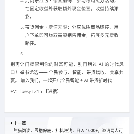
周周乐红包・惊喜加码：参与每周瓜分活动，
在固定收益外获取额外现金惊喜，收益持续添
彩。
带货佣金・增值无限：分享优质商品链接，用
户下单即可赚取高额销售佣金，拓展多元增收
路径。
别再让门槛限制你的财富可能，别再错过 AI 的时代风
口！蝉书尤选—— 全民参与、智能、带货增收、共享共
赢。 加入我们，一起开启全民智能 + AI 带货新时代！
+V：loesj-1215 【进裙】
上一篇
熊猫阅读，零撸保底，挂机赚钱，日入 1000+，邀请两人可