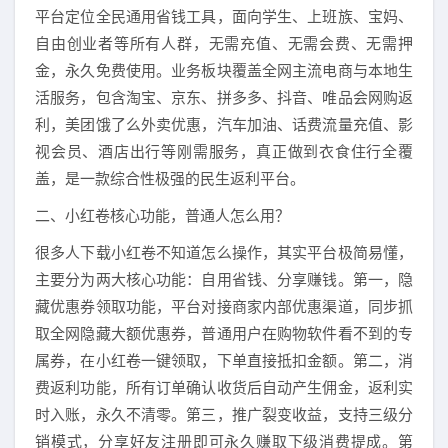
平台定位全民通用省钱工具，面向学生、上班族、宝妈、
自由创业者等所有人群，无需充值、无需会费、无需押
金，永久免费使用。业务板块覆盖全网主流电商与本地生
活服务，包含淘宝、京东、拼多多、抖音、唯品会网购返
利，美团饿了么外卖优惠，汽车加油、话费流量充值、影
视会员、酒店出行等刚需服务，真正做到衣食住行全覆
盖，是一款综合性极强的民生返利平台。
二、小红卷核心功能，普通人怎么用？
很多人下载小红卷不知道怎么操作，其实平台极简易懂，
主要分为两大核心功能：自用省钱、分享赚钱。第一，隐
藏优惠券领取功能，平台对接商家内部优惠渠道，同步抓
取全网隐藏大额优惠券，普通用户在购物软件看不到的专
属券，在小红卷一键领取，下单直接抵扣金额。第二，消
费返利功能，所有订单确认收货后自动产生佣金，返利实
时入账，永久不清零。第三，推广裂变收益，支持三级分
销模式，分享好友注册即可永久赚取下级消费提成。第