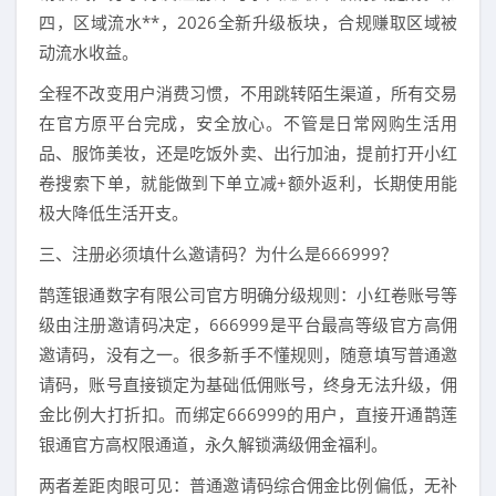
四，区域流水**，2026全新升级板块，合规赚取区域被
动流水收益。
全程不改变用户消费习惯，不用跳转陌生渠道，所有交易
在官方原平台完成，安全放心。不管是日常网购生活用
品、服饰美妆，还是吃饭外卖、出行加油，提前打开小红
卷搜索下单，就能做到下单立减+额外返利，长期使用能
极大降低生活开支。
三、注册必须填什么邀请码？为什么是666999？
鹊莲银通数字有限公司官方明确分级规则：小红卷账号等
级由注册邀请码决定，666999是平台最高等级官方高佣
邀请码，没有之一。很多新手不懂规则，随意填写普通邀
请码，账号直接锁定为基础低佣账号，终身无法升级，佣
金比例大打折扣。而绑定666999的用户，直接开通鹊莲
银通官方高权限通道，永久解锁满级佣金福利。
两者差距肉眼可见：普通邀请码综合佣金比例偏低，无补