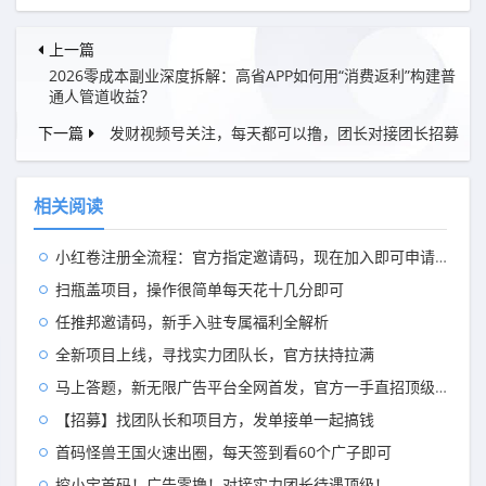
上一篇
2026零成本副业深度拆解：高省APP如何用“消费返利”构建普
通人管道收益？
下一篇
发财视频号关注，每天都可以撸，团长对接团长招募
相关阅读
小红卷注册全流程：官方指定邀请码，现在加入即可申请开通顶级代理V5权限
扫瓶盖项目，操作很简单每天花十几分即可
任推邦邀请码，新手入驻专属福利全解析
全新项目上线，寻找实力团队长，官方扶持拉满
马上答题，新无限广告平台全网首发，官方一手直招顶级代理，待遇拉满
【招募】找团队长和项目方，发单接单一起搞钱
首码怪兽王国火速出圈，每天签到看60个广子即可
挖小宝首码！广告零撸！对接实力团长待遇顶级！