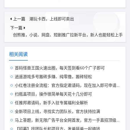
上一篇
潮玩卡西，上线即可卖出
下一篇
创熊推，小说、网盘、短剧推广拉新平台，新人也能轻松上手
相关阅读
首码怪兽王国火速出圈，每天签到看60个广子即可
逍遥游戏多号搬砖多赚、纯零撸，搬砖轻松
小红卷注册全流程：官方指定邀请码，现在加入即可申请开通顶级代理V5权限
扫瓶盖项目，操作很简单每天花十几分即可
任推邦邀请码，新手入驻专属福利全解析
全新项目上线，寻找实力团队长，官方扶持拉满
马上答题，新无限广告平台全网首发，官方一手直招顶级代理，待遇拉满
【招募】找团队长和项目方，发单接单一起搞钱