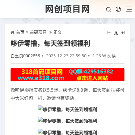
网创项目网
首页
首码项目
正文
哆伊零撸，每天签到领福利
白玉良0002858
2025-12-23 22:59:50
1.26 W 阅读
撕哆伊零撸实名送5.5迷，绑卡送8.8迷，每天签到抽奖可
中大米红包一机，邀请也有奖励