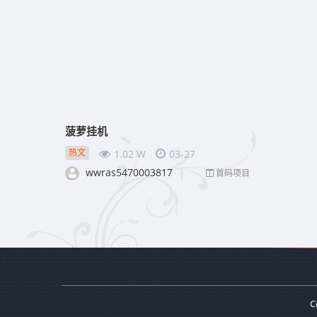
菠萝挂机
热文
1.02 W
03-27
wwras5470003817
首码项目
C