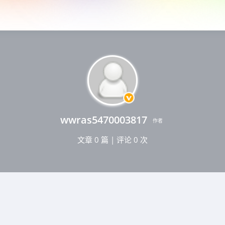
wwras5470003817
作者
文章 0 篇
|
评论 0 次