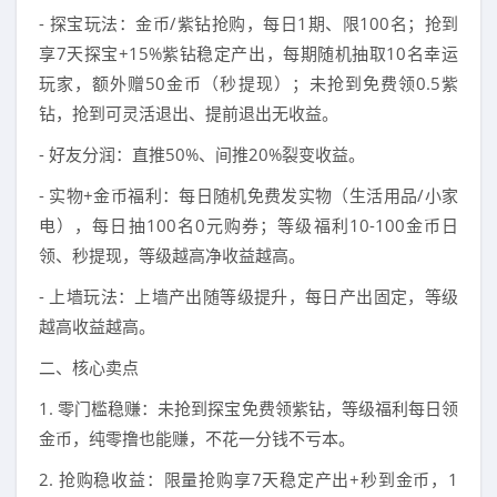
- 探宝玩法：金币/紫钻抢购，每日1期、限100名；抢到
享7天探宝+15%紫钻稳定产出，每期随机抽取10名幸运
玩家，额外赠50金币（秒提现）；未抢到免费领0.5紫
钻，抢到可灵活退出、提前退出无收益。
- 好友分润：直推50%、间推20%裂变收益。
- 实物+金币福利：每日随机免费发实物（生活用品/小家
电），每日抽100名0元购券；等级福利10-100金币日
领、秒提现，等级越高净收益越高。
- 上墙玩法：上墙产出随等级提升，每日产出固定，等级
越高收益越高。
二、核心卖点
1. 零门槛稳赚：未抢到探宝免费领紫钻，等级福利每日领
金币，纯零撸也能赚，不花一分钱不亏本。
2. 抢购稳收益：限量抢购享7天稳定产出+秒到金币，1