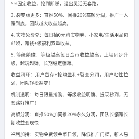
5%固定收益，抢到即赚，退出灵活无套路。
3. 裂变赚更多：直推50%、间推20%高额分润，推广一人
赚到底，团队越大收益越高。
4. 实物免费兑：每日抽0元购实物券，小家电/生活用品包
邮领，赚钱+领福利双重收益。
5. 等级躺赚：等级越高每日金币收益越高，上墙同步升
级，越玩越赚，长期稳定躺赚。
收益闭环：用户留存+抢购盈利+裂变分润，用户粘性拉
满，团队轻松裂变！
机制透明：每日限量抢购、等级收益明确、提现秒到，无
套路好推广！
高额分润：直推50%加间推20%永久分润，团队长躺赚长
期收益变现快
福利加持：实物免费领金币日领，降低推广门槛，新人易