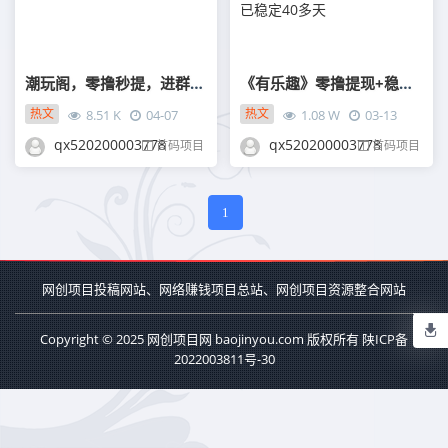
潮玩阁，零撸秒提，进群预约获得礼包福利
《有乐趣》零撸提现+稳定项目+兜底保障+自由交易，已稳定40多天
热文
热文
8.51 K
04-07
1.08 W
03-13
qx520200003778
qx520200003778
首码项目
首码项目
1
网创项目投稿网站、网络赚钱项目总站、网创项目资源整合网站
Copyright © 2025 网创项目网 baojinyou.com 版权所有
陕ICP备
2022003811号-30