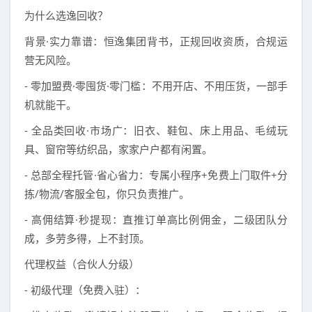
为什么选逸回收？
背景·实力靠谱：恒逸集团背书，正规回收资质，合规运
营无风险。
- 零加盟费·零囤货·零门槛：不用开店、不用压货，一部手
机就能干。
- 全品类回收·市场广：旧衣、鞋包、床上用品、毛绒玩
具、窗帘等纺织品，家家户户都有闲置。
- 总部全程托管·省心省力：专属小程序+免费上门取件+分
拣/物流/客服全包，你只负责推广。
- 高佣结算·秒提现：直推订单高比例佣金，二级团队分
成，多劳多得，上不封顶。
代理权益（合伙人分级）
- 初级代理（免费入驻）：