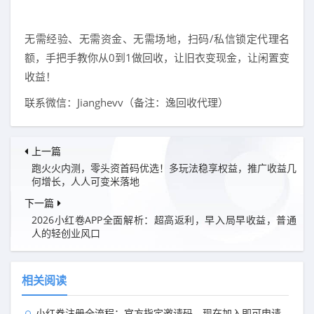
无需经验、无需资金、无需场地，扫码/私信锁定代理名
额，手把手教你从0到1做回收，让旧衣变现金，让闲置变
收益！
联系微信：Jianghevv（备注：逸回收代理）
上一篇
跑火火内测，零头资首码优选！多玩法稳享权益，推广收益几
何增长，人人可变米落地
下一篇
2026小红卷APP全面解析：超高返利，早入局早收益，普通
人的轻创业风口
相关阅读
小红卷注册全流程：官方指定邀请码，现在加入即可申请开通顶级代理V5权限