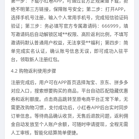
第一步：下载小红卷APP，可通过官方正规渠道下载，拒
绝不明第三方链接，保障账号安全；第二步：打开APP，
选择手机号注册，输入个人常用手机号，完成短信验证码
验证；第三步：务必填写官方专属邀请码：666999，填
写邀请码后自动解锁区域**权限、高阶返利比例，不填写
邀请码默认普通用户权益，无法享受**福利；第四步：简
单完成实名认证，确认账号信息无误，即可成功入驻平
台，领取新人注册红包。
4.2 购物返利使用步骤
注册完成后，用户可在APP首页选择淘宝、京东、拼多多
对应入口，搜索想要购买的商品，平台自动匹配隐藏优惠
券和返利额度。点击商品跳转至原电商平台正常下单，无
需更改购物习惯，支付成功后，小红卷APP后台实时同步
订单信息。等待商品确认收货，无售后退款问题，返利佣
金自动发放至个人账户余额，可随时申请提现，全程无需
人工审核，智能化结算简单便捷。