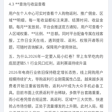
4.3 **查询与收益查看
用户在个人中心可实时查看个人购物返利、推广佣金、区
域**明细，每一笔收益都标注来源、结算时间、收益金
额。每月**发放前，平台会推送官方通知，用户可查看个
人区域权重、**比例、**总额。同时平台配备专属在线客
服，工作日全天在线，遇到提现、返利、权限开通等问
题，可随时咨询解决，保障用户使用体验。
五、为什么2026年一定要入局小红卷？早上车早吃肉的
底层逻辑5.1 行业风口红利，返利赛道持续升温
2026年电商行业依旧保持稳定增长态势，线上网购用户
规模持续扩大，导购返利行业刚需属性凸显。越来越多消
费者开始注重省钱购物，返利APP成为大众手机必备工
具。目前市面上优质返利平台稀缺，多数平台套路重重，
而小红卷凭借合规运营、高返利、区域**三大优势，快速
抢占市场份额，正处于流量爆发的上升期。此时入局，相