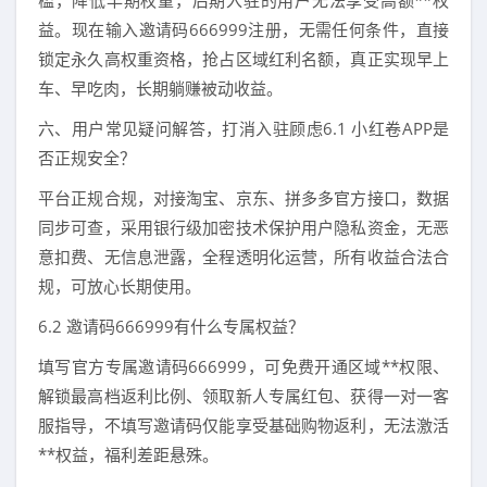
益。现在输入邀请码666999注册，无需任何条件，直接
锁定永久高权重资格，抢占区域红利名额，真正实现早上
车、早吃肉，长期躺赚被动收益。
六、用户常见疑问解答，打消入驻顾虑6.1 小红卷APP是
否正规安全？
平台正规合规，对接淘宝、京东、拼多多官方接口，数据
同步可查，采用银行级加密技术保护用户隐私资金，无恶
意扣费、无信息泄露，全程透明化运营，所有收益合法合
规，可放心长期使用。
6.2 邀请码666999有什么专属权益？
填写官方专属邀请码666999，可免费开通区域**权限、
解锁最高档返利比例、领取新人专属红包、获得一对一客
服指导，不填写邀请码仅能享受基础购物返利，无法激活
**权益，福利差距悬殊。