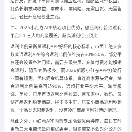
给好友，好友下单即可赚取佣金返利，搭配区域**权益，
打造长期被动收益，零成本、零风险、无需囤货、无需售
后，轻松开启轻创业之路。
二、2026小红卷APP核心项目优势，碾压同行普通返利
平台2.1 三大电商全覆盖，超高返利行业顶尖
返利比例是衡量返利APP好坏的核心标准，市面上绝大多
数普通返利APP综合返利比例仅维持在30%-50%，部分平
台还会设置各种门槛，需要升级会员、充值付费才能解锁
高返利，隐形套路极多。而2026新版小红卷APP打破行
业固有规则，优化佣金结算体系，直连商家源头佣金，综
合返利比例最高可达90%，远超行业平均水平。淘宝服
饰、美妆、日用百货返利比例拉满，京东家电、数码、母
婴产品返利稳定偏高，拼多多生鲜、居家小商品返利秒到
账，全品类无限制返利，没有冷门商品区别对待的情况。
除此之外，小红卷APP内置专属隐藏优惠券库，每日实时
更新三大电商海量内部优惠券，很多商家不会对外公开的